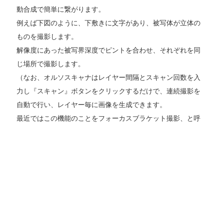
動合成で簡単に繋がります。
例えば下図のように、下敷きに文字があり、被写体が立体の
ものを撮影します。
解像度にあった被写界深度でピントを合わせ、それぞれを同
じ場所で撮影します。
（なお、オルソスキャナはレイヤー間隔とスキャン回数を入
力し『スキャン』ボタンをクリックするだけで、連続撮影を
自動で行い、レイヤー毎に画像を生成できます。
最近ではこの機能のことをフォーカスブラケット撮影、と呼
ぶそうです。）