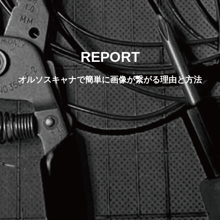
REPORT
オルソスキャナで簡単に画像が繋がる理由と方法