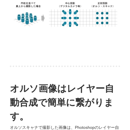
オルソ画像はレイヤー自
動合成で簡単に繋がりま
す。
オルソスキャナで撮影した画像は、Photoshopのレイヤー自